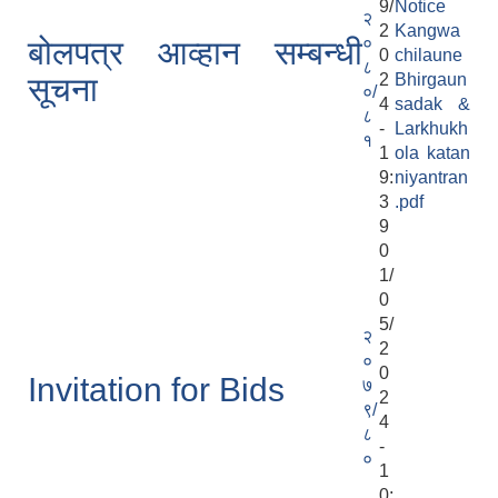
9/
Notice
२
2
Kangwa
०
बोलपत्र आव्हान सम्बन्धी
0
chilaune
८
2
Bhirgaun
सूचना
०/
4
sadak &
८
-
Larkhukh
१
1
ola katan
9:
niyantran
3
.pdf
9
0
1/
0
5/
२
2
०
0
Invitation for Bids
७
2
९/
4
८
-
०
1
0: