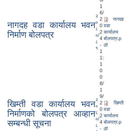
1
6/
२
2
नागदह
०
नागदह वडा कार्यालय भवन
0
वडा
८
2
कार्यालय
निर्माण बोलपत्र
०/
4
बोलपत्र.p
८
-
df
१
1
1:
1
0
0
8/
1
9/
२
खिम्ती वडा कार्यालय भवन
2
खिम्ती
०
0
वडा
निर्माणको बोलपत्र आव्हान
८
2
कार्यालय
०/
सम्बन्धी सूचना
4
बोलपत्र.p
८
-
df