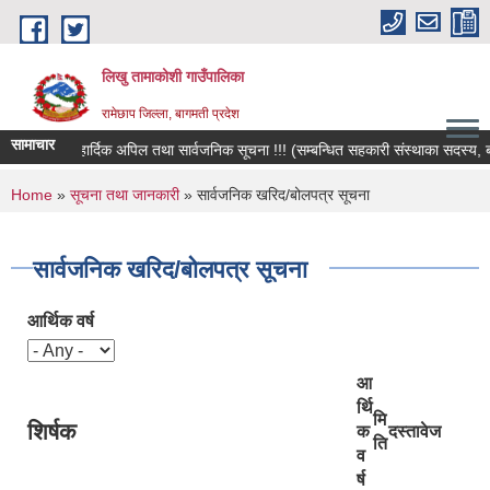
Skip to main content
लिखु तामाकोशी गाउँपालिका
रामेछाप जिल्ला, बागमती प्रदेश
सामाचार
हार्दिक अपिल तथा सार्वजनिक सूचना !!! (सम्बन्धित सहकारी संस्थाका सदस्य, बचतकर्त
You are here
Home
»
सूचना तथा जानकारी
» सार्वजनिक खरिद/बोलपत्र सूचना
सार्वजनिक खरिद/बोलपत्र सूचना
आर्थिक वर्ष
आ
र्थि
मि
शिर्षक
क
दस्तावेज
ति
व
र्ष