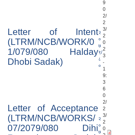
9
0
2/
2
3/
Letter of Intent
२
2
०
(LTRM/NCB/WORK/0
0
७
2
1/079/080 Halday
९/
3
८
Dhobi Sadak)
-
०
1
9:
3
6
0
2/
Letter of Acceptance
2
3/
(LTRM/NCB/WORKS/
२
2
०
07/2079/080 Dihi
0
७