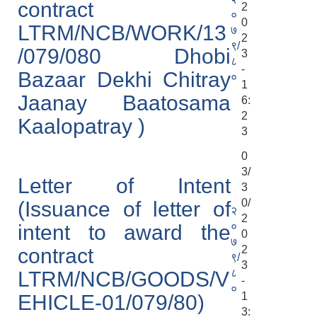
contract
2
०
0
LTRM/NCB/WORK/13
७
2
९/
/079/080 Dhobi
3
८
-
Bazaar Dekhi Chitray
०
1
Jaanay Baatosama
6:
2
Kaalopatray )
3
0
3/
Letter of Intent
3
0/
(Issuance of letter of
२
2
०
intent to award the
0
७
2
contract
९/
3
८
LTRM/NCB/GOODS/V
-
०
1
EHICLE-01/079/80)
3: