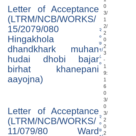
0
Letter of Acceptance
3/
(LTRM/NCB/WORKS/
1
2/
15/2079/080
२
2
०
Hingakhola
0
७
2
dhandkhark muhan
९/
3
८
hudai dhobi bajar
-
०
1
birhat khanepani
9:
aayojna)
1
6
0
3/
0
Letter of Acceptance
3/
२
(LTRM/NCB/WORKS/
2
०
0
11/079/80 Ward
७
2