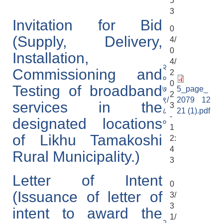
5
3
Invitation for Bid
0
(Supply, Delivery,
4/
0
Installation,
4/
२
Commissioning and
2
०
0
Testing of broadband
७
5_page_
2
९/
2079 12
services in the
3
८
21 (1).pdf
-
designated locations
०
1
of Likhu Tamakoshi
2:
4
Rural Municipality.)
3
Letter of Intent
0
(Issuance of letter of
3/
3
intent to award the
1/
२