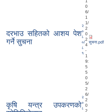
1
0
6/
1
1/
२
2
०
दरभाउ सहितको आशय पेश
0
८
2
गर्ने सुचना
०/
सुचना.pdf
4
८
-
१
1
9:
5
5
0
5/
2
6/
२
2
०
कृषि यन्त्र उपकरणको
0
८
2