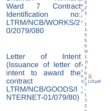
0
Ward 7 Contract
७
2
९/
Identification no:
3
८
-
LTRM/NCB/WORKS/2
०
1
0/2079/080
1:
5
5
0
5/
Letter of Intent
1
7/
(Issuance of letter of
२
2
०
intent to award the
0
७
2
contract
९/
LOI.pdf
3
८
LTRM/NCB/GOODS/I
-
०
1
NTERNET-01/079/80)
7:
2