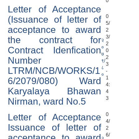
0
Letter of Acceptance
0
(Issuance of letter of
5/
acceptance to award
2
3/
the contract for
२
2
०
Contract Idenfication
0
७
2
Number
९/
3
८
LTRM/NCB/WORKS/1
-
०
1
6/2079/080) Ward
4:
Karyalaya Bhawan
4
3
Nirman, ward No.5
0
Letter of Acceptance
4/
Issuance of letter of
2
6/
acceptance to award
२