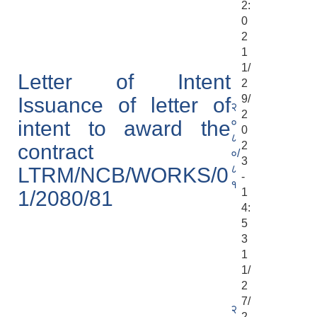
2:
0
2
1
1/
Letter of Intent
2
9/
Issuance of letter of
२
2
०
intent to award the
0
८
2
contract
०/
3
८
LTRM/NCB/WORKS/0
-
१
1
1/2080/81
4:
5
3
1
1/
2
7/
२
2