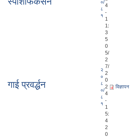
स्पेशिफिकेसन
०/
4
८
-
१
1
1:
3
5
0
5/
2
7/
२
2
०
0
गाई प्रवर्द्धन
८
2
विज्ञापन
०/
4
८
-
१
1
5:
4
2
0