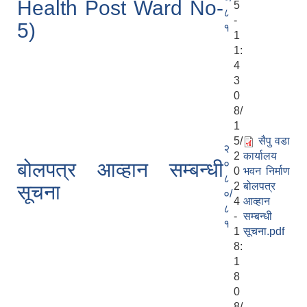
Health Post Ward No-
5
८
-
5)
१
1
1:
4
3
0
8/
1
5/
सैपु वडा
२
2
कार्यालय
०
बोलपत्र आव्हान सम्बन्धी
0
भवन निर्माण
८
2
बोलपत्र
सूचना
०/
4
आव्हान
८
-
सम्बन्धी
१
1
सूचना.pdf
8:
1
8
0
8/