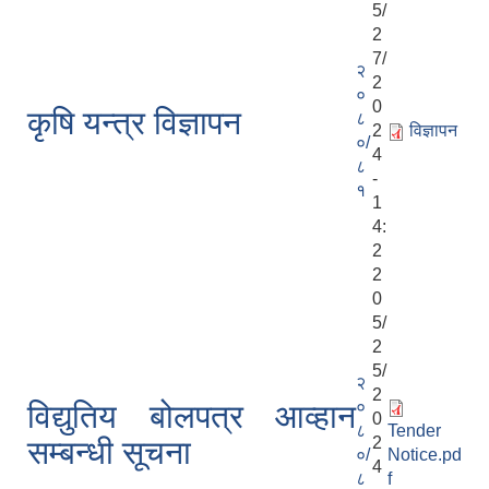
5/
2
7/
२
2
०
0
कृषि यन्त्र विज्ञापन
८
2
विज्ञापन
०/
4
८
-
१
1
4:
2
2
0
5/
2
5/
२
2
०
विद्युतिय बोलपत्र आव्हान
0
८
Tender
2
सम्बन्धी सूचना
०/
Notice.pd
4
८
f