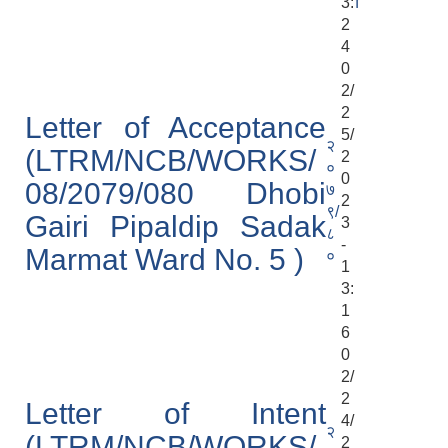
3:
f
2
4
0
2/
2
Letter of Acceptance
5/
२
(LTRM/NCB/WORKS/
2
०
0
08/2079/080 Dhobi
७
2
९/
Gairi Pipaldip Sadak
3
८
-
Marmat Ward No. 5 )
०
1
3:
1
6
0
2/
2
Letter of Intent
4/
२
(LTRM/NCB/WORKS/
2