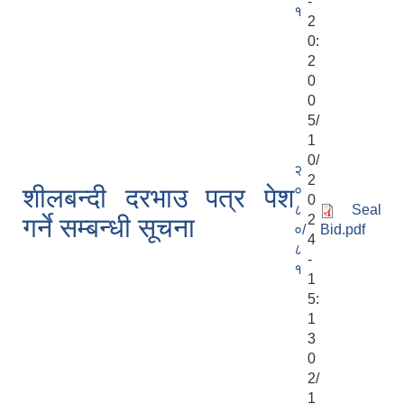
-
१
2
0:
2
0
0
5/
1
0/
२
2
०
शीलबन्दी दरभाउ पत्र पेश
0
८
Seal
2
गर्ने सम्बन्धी सूचना
०/
Bid.pdf
4
८
-
१
1
5:
1
3
0
2/
1