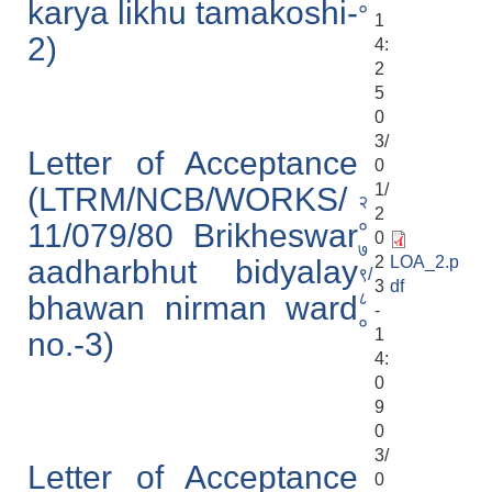
karya likhu tamakoshi-
०
1
2)
4:
2
5
0
3/
Letter of Acceptance
0
1/
(LTRM/NCB/WORKS/
२
2
०
11/079/80 Brikheswar
0
७
2
LOA_2.p
aadharbhut bidyalay
९/
3
df
८
bhawan nirman ward
-
०
1
no.-3)
4:
0
9
0
3/
Letter of Acceptance
0