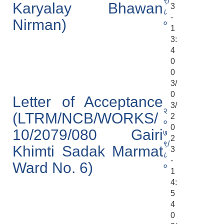
९/
Karyalay Bhawan
3
८
-
Nirman)
०
1
3:
4
0
0
3/
0
Letter of Acceptance
3/
२
(LTRM/NCB/WORKS/
2
०
0
10/2079/080 Gairi
७
2
९/
Khimti Sadak Marmat
3
८
-
Ward No. 6)
०
1
4:
5
4
0