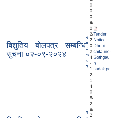
0
0
0
9/
0
2/
Tender
२
2
Notice
०
बिद्युतिय बोलपत्र सम्बन्धि
0
Dhobi-
८
2
chilaune-
सुचना ०२-०९-२०२४
०/
4
Gothgau
८
-
n
१
1
sadak.pd
2:
f
1
4
0
8/
2
8/
२
2