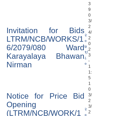
3
9
0
3/
2
Invitation for Bids
4/
२
LTRM/NCB/WORKS/1
2
०
0
6/2079/080 Ward
७
2
९/
Karayalaya Bhawan
3
८
-
Nirman
०
1
1:
5
1
0
Notice for Price Bid
3/
2
Opening
3/
२
(LTRM/NCB/WORK/1
2
०