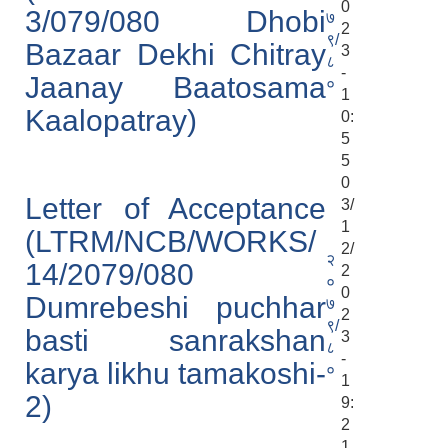
0
3/079/080 Dhobi
७
2
९/
Bazaar Dekhi Chitray
3
८
-
Jaanay Baatosama
०
1
Kaalopatray)
0:
5
5
0
Letter of Acceptance
3/
1
(LTRM/NCB/WORKS/
2/
२
14/2079/080
2
०
0
Dumrebeshi puchhar
७
2
९/
basti sanrakshan
3
८
-
karya likhu tamakoshi-
०
1
2)
9:
2
1