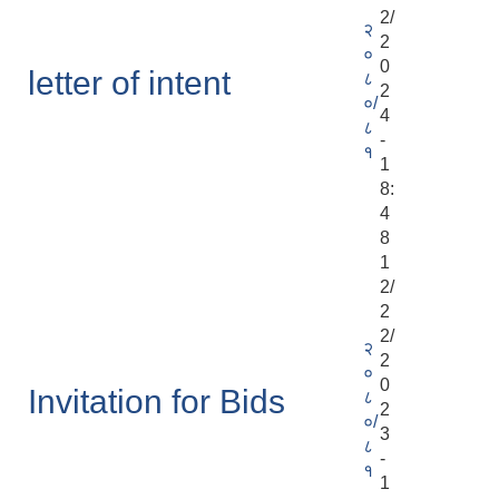
2/
२
2
०
0
letter of intent
८
2
०/
4
८
-
१
1
8:
4
8
1
2/
2
2/
२
2
०
0
Invitation for Bids
८
2
०/
3
८
-
१
1