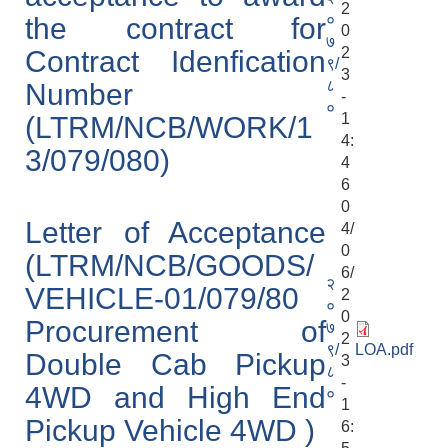
2
०
the contract for
0
७
2
Contract Idenfication
९/
3
८
Number
-
०
1
(LTRM/NCB/WORK/1
4:
3/079/080)
4
6
0
Letter of Acceptance
4/
0
(LTRM/NCB/GOODS/
6/
२
VEHICLE-01/079/80
2
०
0
Procurement of
७
2
९/
LOA.pdf
Double Cab Pickup
3
८
-
4WD and High End
०
1
Pickup Vehicle 4WD )
6: