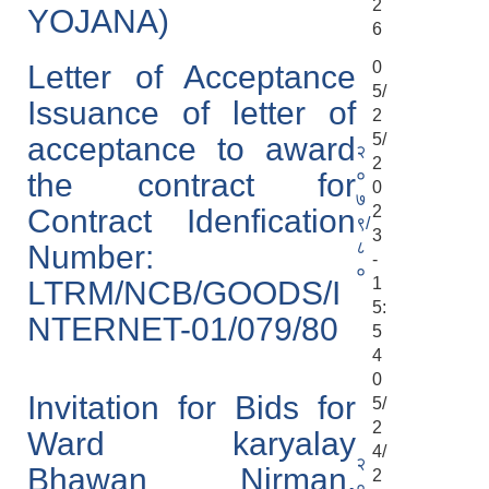
2
YOJANA)
6
0
Letter of Acceptance
5/
Issuance of letter of
2
5/
acceptance to award
२
2
०
the contract for
0
७
2
Contract Idenfication
९/
3
८
Number:
-
०
1
LTRM/NCB/GOODS/I
5:
NTERNET-01/079/80
5
4
0
Invitation for Bids for
5/
2
Ward karyalay
4/
२
Bhawan Nirman,
2
०