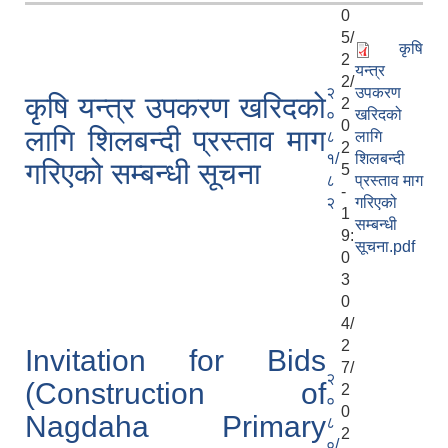
0
5/
कृषि
2
यन्त्र
2/
२
उपकरण
कृषि यन्त्र उपकरण खरिदको
2
०
खरिदको
0
लागि शिलबन्दी प्रस्ताव माग
८
लागि
2
१/
शिलबन्दी
गरिएको सम्बन्धी सूचना
5
८
प्रस्ताव माग
-
२
गरिएको
1
सम्बन्धी
9:
सूचना.pdf
0
3
0
4/
2
Invitation for Bids
7/
२
(Construction of
2
०
0
Nagdaha Primary
८
2
०/