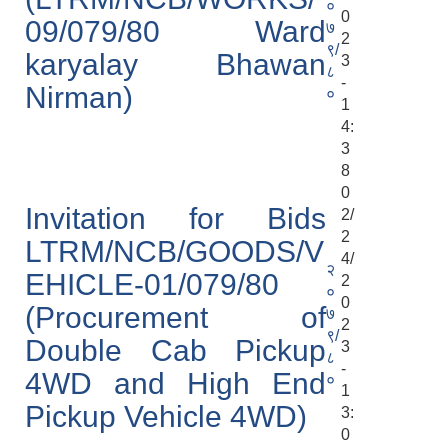
०
0
09/079/80 Ward
७
2
९/
karyalay Bhawan
3
८
-
Nirman)
०
1
4:
3
8
0
Invitation for Bids
2/
2
LTRM/NCB/GOODS/V
4/
२
EHICLE-01/079/80
2
०
0
(Procurement of
७
2
९/
Double Cab Pickup
3
८
-
4WD and High End
०
1
Pickup Vehicle 4WD)
3:
0