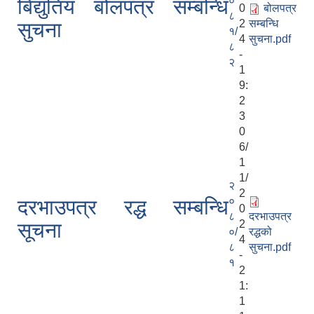
०
बिद्युतिय बोलपत्र सम्बन्धि
0
बोलपत्र
८
2
सम्बन्धि
सुचना
१/
4
सुचना.pdf
८
-
२
1
9:
2
3
0
6/
1
1/
२
2
०
दरभाउपत्र रद्ध सम्बन्धि
0
८
दरभाउपत्र
2
सूचना
०/
रद्धको
4
८
सुचना.pdf
-
१
2
1:
1