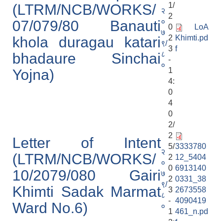
1/
(LTRM/NCB/WORKS/
२
2
०
07/079/80 Banauti
0
LoA
७
2
Khimti.pd
khola duragau katari
९/
3
f
८
bhadaure Sinchai
-
०
1
Yojna)
4:
0
4
0
2/
2
Letter of Intent
5/
3333780
२
(LTRM/NCB/WORKS/
2
12_5404
०
0
6913140
10/2079/080 Gairi
७
2
0331_38
९/
Khimti Sadak Marmat
3
2673558
८
-
4090419
Ward No.6)
०
1
461_n.pd