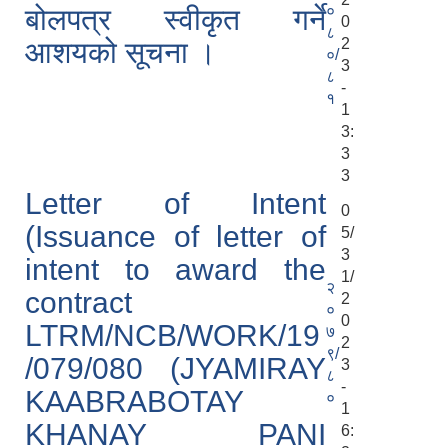
०
बोलपत्र स्वीकृत गर्ने
0
८
2
आशयको सूचना ।
०/
3
८
-
१
1
3:
3
3
Letter of Intent
0
(Issuance of letter of
5/
3
intent to award the
1/
२
contract
2
०
0
LTRM/NCB/WORK/19
७
2
९/
/079/080 (JYAMIRAY
3
८
-
KAABRABOTAY
०
1
KHANAY PANI
6: