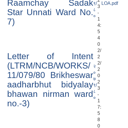
2
Raamchay Sadak
९/
LOA.pdf
3
८
Star Unnati Ward No.
-
०
1
7)
4:
5
4
0
2/
Letter of Intent
2
2/
(LTRM/NCB/WORKS/
२
2
०
11/079/80 Brikheswar
0
७
2
aadharbhut bidyalay
९/
3
८
bhawan nirman ward
-
०
1
no.-3)
7:
5
8
0