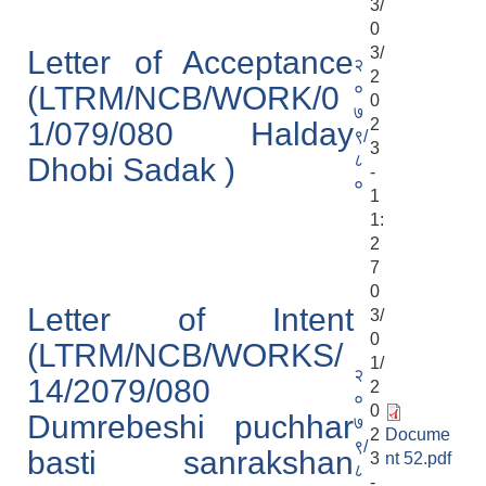
3/
0
3/
Letter of Acceptance
२
2
०
(LTRM/NCB/WORK/0
0
७
2
1/079/080 Halday
९/
3
८
Dhobi Sadak )
-
०
1
1:
2
7
0
Letter of Intent
3/
0
(LTRM/NCB/WORKS/
1/
२
14/2079/080
2
०
0
Dumrebeshi puchhar
७
2
Docume
९/
basti sanrakshan
3
nt 52.pdf
८
-