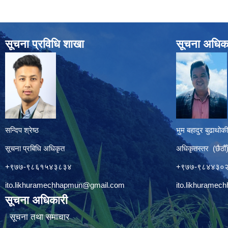
सूचना प्रविधि शाखा
सूचना अधिक
सन्दिप श्रेष्ठ
भुम बहादुर बुढाथोकी
सूचना प्रबिधि अधिकृत
अधिकृतस्तर (छैठौँ
+९७७-९८६१५४३८३४
+९७७-९८४४३०
ito.likhuramechhapmun@gmail.com
ito.likhurame
सूचना अधिकारी
सूचना तथा समाचार