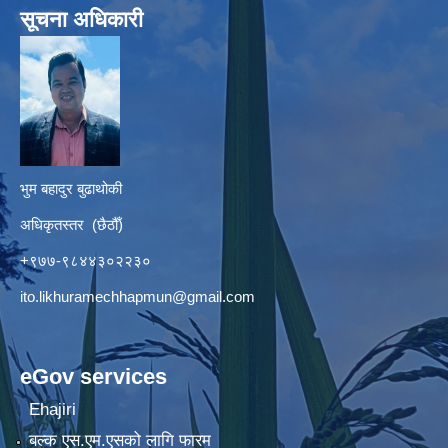
सूचना अधिकारी
भुम बहादुर बुढाथोकी
अधिकृतस्तर (छैठौँ)
+९७७-९८४४३०२२३०
ito.likhuramechhapmun@gmail.com
eGov services
Ehajiri
बल्क एस.एम.एसको लागि फारम