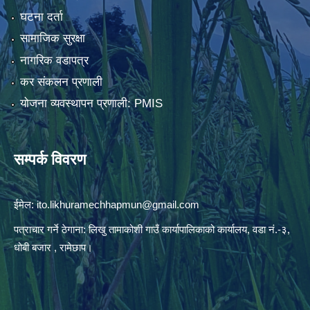
घटना दर्ता
सामाजिक सुरक्षा
नागरिक वडापत्र
कर संकलन प्रणाली
योजना व्यवस्थापन प्रणाली: PMIS
सम्पर्क विवरण
ईमेल:
ito.likhuramechhapmun@gmail.com
पत्राचार गर्ने ठेगाना: लिखु तामाकोशी गाउँ कार्यापालिकाको कार्यालय, वडा नं.-३,
धोबी बजार , रामेछाप।