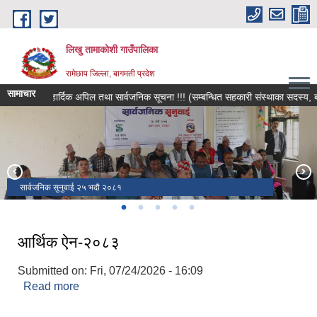
Skip to main content
लिखु तामाकोशी गाउँपालिका
रामेछाप जिल्ला, बागमती प्रदेश
सामाचार
हार्दिक अपिल तथा सार्वजनिक सूचना !!! (सम्बन्धित सहकारी संस्थाका सदस्य, बचतकर्
लिखु तामाकोशी गाउँपालिका स्तरीय तेस्रो राष्ट्रपति रनिङ शिल्ड प्रतियोगिता - २०८१
सार्वजनिक सुनुवाई २५ भदौ २०८१
।
तेस्रो राष्ट्रपति रनिङ शिल्ड प्रतियोगिता - २०८१
शिक्षक मेन्टरिङ समापन कार्यक्रम
१५ औँ गाउँ सभाको अधिवेशन
आर्थिक ऐन-२०८३
Submitted on:
Fri, 07/24/2026 - 16:09
Read more
about आर्थिक ऐन-२०८३