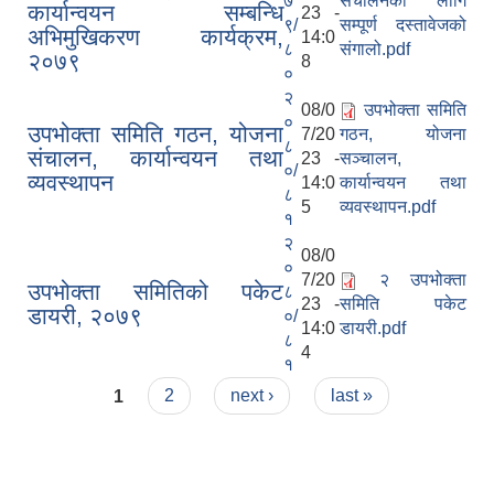
७
संचालनका लागि
कार्यान्वयन सम्बन्धि
23 -
९/
सम्पूर्ण दस्तावेजको
अभिमुखिकरण कार्यक्रम,
14:0
८
संगालो.pdf
२०७९
8
०
२
08/0
उपभोक्ता समिति
०
उपभोक्ता समिति गठन, योजना
7/20
गठन, योजना
८
संचालन, कार्यान्वयन तथा
23 -
सञ्चालन,
०/
व्यवस्थापन
14:0
कार्यान्वयन तथा
८
5
व्यवस्थापन.pdf
१
२
08/0
०
7/20
२ उपभोक्ता
उपभोक्ता समितिको पकेट
८
23 -
समिति पकेट
डायरी, २०७९
०/
14:0
डायरी.pdf
८
4
१
Pages
1
2
next ›
last »