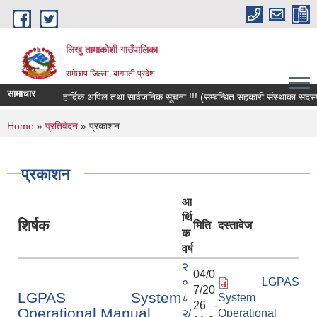
Skip to main content
लिखु तामाकोशी गाउँपालिका
रामेछाप जिल्ला, बागमती प्रदेश
सामाचार
हार्दिक अपिल तथा सार्वजनिक सूचना !!! (सम्बन्धित सहकारी संस्थाका सदस्य, बच
You are here
Home
»
प्रतिवेदन
» प्रकाशन
प्रकाशन
आ
र्थि
शिर्षक
मिति
दस्तावेज
क
वर्ष
२
04/0
०
LGPAS
7/20
LGPAS System
८
System
26 -
Operational Manual
२/
Operational