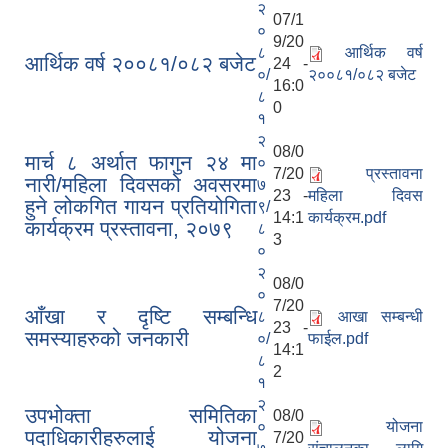
२
07/1
०
9/20
८
आर्थिक वर्ष
आर्थिक वर्ष २००८१/०८२ बजेट
24 -
०/
२००८१/०८२ बजेट
16:0
८
0
१
२
08/0
मार्च ८ अर्थात फागुन २४ मा
०
7/20
प्रस्तावना
नारी/महिला दिवसको अवसरमा
७
23 -
महिला दिवस
हुने लोकगित गायन प्रतियोगिता
९/
14:1
कार्यक्रम.pdf
कार्यक्रम प्रस्तावना, २०७९
८
3
०
२
08/0
०
7/20
आँखा र दृष्टि सम्बन्धि
८
आखा सम्बन्धी
23 -
समस्याहरुको जनकारी
०/
फाईल.pdf
14:1
८
2
१
२
उपभोक्ता समितिका
08/0
०
योजना
पदाधिकारीहरुलाई योजना
7/20