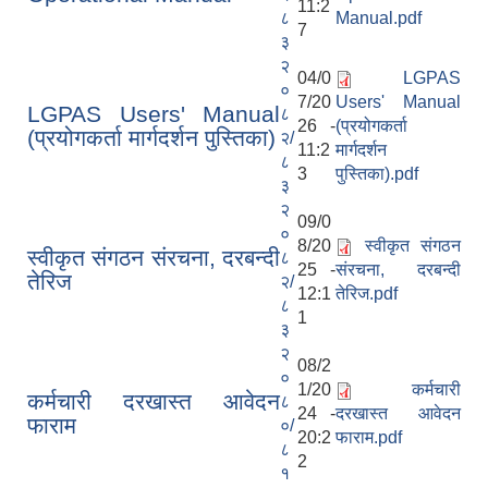
11:2
८
Manual.pdf
7
३
२
04/0
LGPAS
०
7/20
Users' Manual
LGPAS Users' Manual
८
26 -
(प्रयोगकर्ता
(प्रयोगकर्ता मार्गदर्शन पुस्तिका)
२/
11:2
मार्गदर्शन
८
3
पुस्तिका).pdf
३
२
09/0
०
8/20
स्वीकृत संगठन
स्वीकृत संगठन संरचना, दरबन्दी
८
25 -
संरचना, दरबन्दी
तेरिज
२/
12:1
तेरिज.pdf
८
1
३
२
08/2
०
1/20
कर्मचारी
कर्मचारी दरखास्त आवेदन
८
24 -
दरखास्त आवेदन
फाराम
०/
20:2
फाराम.pdf
८
2
१