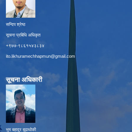
सन्दिप श्रेष्ठ
सूचना प्रबिधि अधिकृत
+९७७-९८६१५४३८३४
ito.likhuramechhapmun@gmail.com
सूचना अधिकारी
भुम बहादुर बुढाथोकी