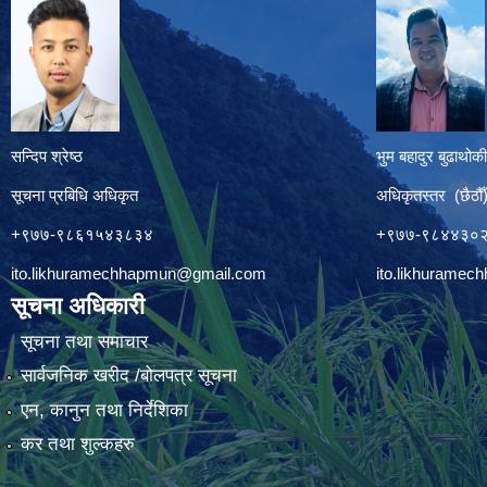
सन्दिप श्रेष्ठ
भुम बहादुर बुढाथोकी
सूचना प्रबिधि अधिकृत
अधिकृतस्तर (छैठौँ
+९७७-९८६१५४३८३४
+९७७-९८४४३०
ito.likhuramechhapmun@gmail.com
ito.likhurame
सूचना अधिकारी
सूचना तथा समाचार
सार्वजनिक खरीद /बोलपत्र सूचना
एन, कानुन तथा निर्देशिका
कर तथा शुल्कहरु