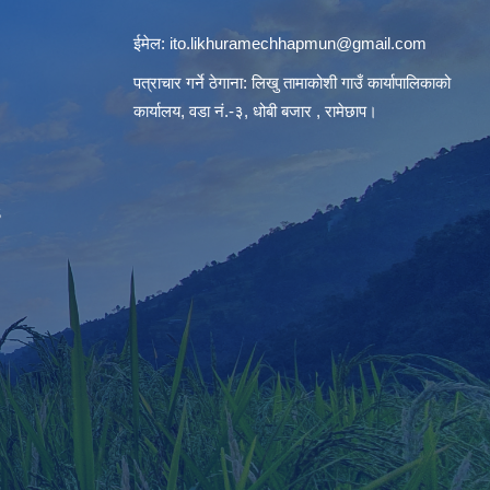
ईमेल:
ito.likhuramechhapmun@gmail.com
पत्राचार गर्ने ठेगाना: लिखु तामाकोशी गाउँ कार्यापालिकाको
कार्यालय, वडा नं.-३, धोबी बजार , रामेछाप।
S