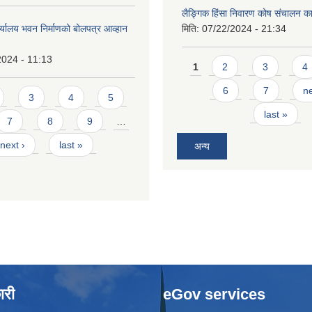
लैङ्गिक हिंसा निवारण कोष संचालन का
र्यालय भवन निर्माणको बोलपत्र आव्हान
मिति:
07/22/2024 - 21:34
2024 - 11:13
Pages
1
2
3
4
6
7
ne
3
4
5
last »
7
8
9
…
next ›
last »
अन्य
ारी
eGov services