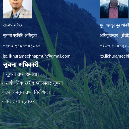
सन्दिप श्रेष्ठ
भुम बहादुर बुढाथोकी
सूचना प्रबिधि अधिकृत
अधिकृतस्तर (छैठौँ
+९७७-९८६१५४३८३४
+९७७-९८४४३०
ito.likhuramechhapmun@gmail.com
ito.likhurame
सूचना अधिकारी
सूचना तथा समाचार
सार्वजनिक खरीद /बोलपत्र सूचना
एन, कानुन तथा निर्देशिका
कर तथा शुल्कहरु