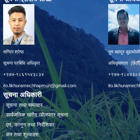
सन्दिप श्रेष्ठ
भुम बहादुर बुढाथोकी
सूचना प्रबिधि अधिकृत
अधिकृतस्तर (छैठौँ
+९७७-९८६१५४३८३४
+९७७-९८४४३०
ito.likhuramechhapmun@gmail.com
ito.likhurame
सूचना अधिकारी
सूचना तथा समाचार
सार्वजनिक खरीद /बोलपत्र सूचना
एन, कानुन तथा निर्देशिका
कर तथा शुल्कहरु