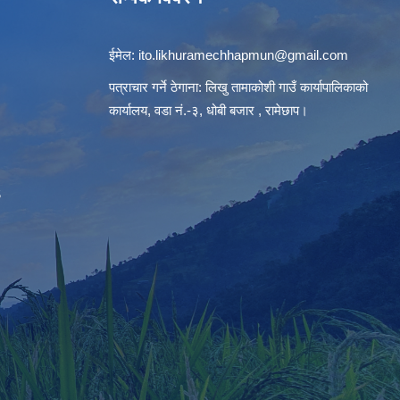
ईमेल:
ito.likhuramechhapmun@gmail.com
पत्राचार गर्ने ठेगाना: लिखु तामाकोशी गाउँ कार्यापालिकाको
कार्यालय, वडा नं.-३, धोबी बजार , रामेछाप।
S