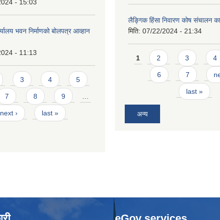
2024 - 15:03
लैङ्गिक हिंसा निवारण कोष संचालन का
र्यालय भवन निर्माणको बोलपत्र आव्हान
मिति:
07/22/2024 - 21:34
2024 - 11:13
Pages
1
2
3
4
6
7
ne
3
4
5
last »
7
8
9
…
next ›
last »
अन्य
ारी
eGov services