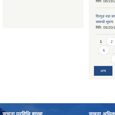
मिति:
08/19/
तिल्पुङ वडा का
सम्बन्धी सूचना
मिति:
08/20/
Pages
1
2
6
अन्य
सूचना प्रविधि शाखा
सूचना अधिक