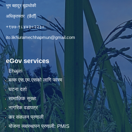
भुम बहादुर बुढाथोकी
अधिकृतस्तर (छैठौँ)
+९७७-९८४४३०२२३०
ito.likhuramechhapmun@gmail.com
eGov services
Ehajiri
बल्क एस.एम.एसको लागि फारम
घटना दर्ता
सामाजिक सुरक्षा
नागरिक वडापत्र
कर संकलन प्रणाली
योजना व्यवस्थापन प्रणाली: PMIS