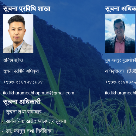
सूचना प्रविधि शाखा
सूचना अधिक
सन्दिप श्रेष्ठ
भुम बहादुर बुढाथोकी
सूचना प्रबिधि अधिकृत
अधिकृतस्तर (छैठौँ
+९७७-९८६१५४३८३४
+९७७-९८४४३०
ito.likhuramechhapmun@gmail.com
ito.likhurame
सूचना अधिकारी
सूचना तथा समाचार
सार्वजनिक खरीद /बोलपत्र सूचना
एन, कानुन तथा निर्देशिका