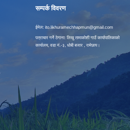
सम्पर्क विवरण
ईमेल:
ito.likhuramechhapmun@gmail.com
पत्राचार गर्ने ठेगाना: लिखु तामाकोशी गाउँ कार्यापालिकाको
कार्यालय, वडा नं.-३, धोबी बजार , रामेछाप।
S