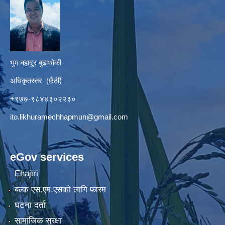
भुम बहादुर बुढाथोकी
अधिकृतस्तर (छैठौँ)
+९७७-९८४४३०२२३०
ito.likhuramechhapmun@gmail.com
eGov services
Ehajiri
बल्क एस.एम.एसको लागि फारम
घटना दर्ता
सामाजिक सुरक्षा