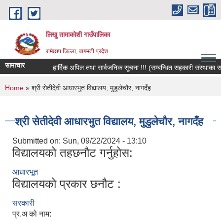
Skip to main content
लिखु तामाकोशी गाउँपालिका
रामेछाप जिल्ला, बागमती प्रदेश
सामाचार
हार्दिक अपिल तथा सार्वजनिक सूचना !!! (सम्बन्धित सहकारी संस्थाका सदस्य
You are here
Home
» श्री सेतीदेवी आधारभुत विद्यालय, मुडुलेचौर, नागदँह
श्री सेतीदेवी आधारभुत विद्यालय, मुडुलेचौर, नागदँह
Submitted on:
Sun, 09/22/2024 - 13:10
विद्यालयको तहछनौट गर्नुहोस:
आधारभूत
विद्यालयको प्रकार छनौट :
सरकारी
प्र.अ को नाम: