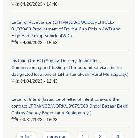
मिति:
04/26/2023 - 14:46
Letter of Acceptance (LTRM/NCB/GOODS/VEHICLE-
01/079/80 Procurement of Double Cab Pickup 4WD and
High End Pickup Vehicle 4WD )
मिति:
04/06/2023 - 16:53
Invitation for Bid (Supply, Delivery, Installation,
Commissioning and Testing of broadband services in the
designated locations of Likhu Tamakoshi Rural Municipality.)
मिति:
04/04/2023 - 12:43
Letter of Intent (Issuance of letter of intent to award the
contract LTRM/NCB/WORK/13/079/080 Dhobi Bazaar Dekhi
Chitray Jaanay Baatosama Kaalopatray )
मिति:
03/31/2023 - 16:23
Pages
« first
‹ previous
1
2
3