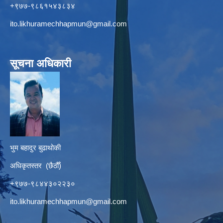
+९७७-९८६१५४३८३४
ito.likhuramechhapmun@gmail.com
सूचना अधिकारी
भुम बहादुर बुढाथोकी
अधिकृतस्तर (छैठौँ)
+९७७-९८४४३०२२३०
ito.likhuramechhapmun@gmail.com