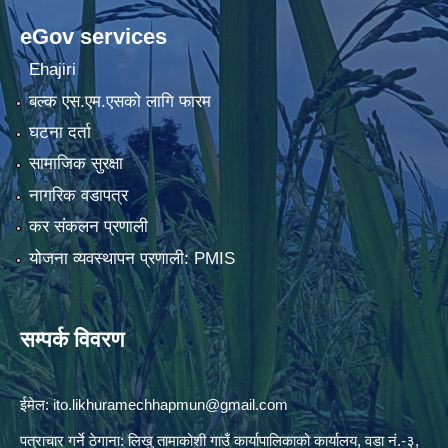
eGov services
Ehajiri
बल्क एस.एम.एसको लागि फारम
घटना दर्ता
सामाजिक सुरक्षा
नागरिक वडापत्र
कर संकलन प्रणाली
योजना व्यवस्थापन प्रणाली: PMIS
सम्पर्क विवरण
ईमेल:
ito.likhuramechhapmun@gmail.com
पत्राचार गर्ने ठेगाना: लिखु तामाकोशी गाउँ कार्यापालिकाको कार्यालय, वडा नं.-३,