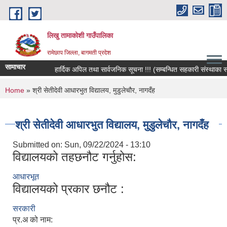
Skip to main content
लिखु तामाकोशी गाउँपालिका
रामेछाप जिल्ला, बागमती प्रदेश
सामाचार
हार्दिक अपिल तथा सार्वजनिक सूचना !!! (सम्बन्धित सहकारी संस्थाका सदस्य
You are here
Home
» श्री सेतीदेवी आधारभुत विद्यालय, मुडुलेचौर, नागदँह
श्री सेतीदेवी आधारभुत विद्यालय, मुडुलेचौर, नागदँह
Submitted on:
Sun, 09/22/2024 - 13:10
विद्यालयको तहछनौट गर्नुहोस:
आधारभूत
विद्यालयको प्रकार छनौट :
सरकारी
प्र.अ को नाम: