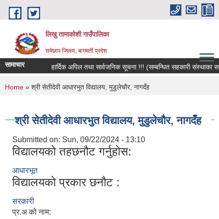
Skip to main content
लिखु तामाकोशी गाउँपालिका
रामेछाप जिल्ला, बागमती प्रदेश
सामाचार
हार्दिक अपिल तथा सार्वजनिक सूचना !!! (सम्बन्धित सहकारी संस्थाका सदस्य
You are here
Home
» श्री सेतीदेवी आधारभुत विद्यालय, मुडुलेचौर, नागदँह
श्री सेतीदेवी आधारभुत विद्यालय, मुडुलेचौर, नागदँह
Submitted on:
Sun, 09/22/2024 - 13:10
विद्यालयको तहछनौट गर्नुहोस:
आधारभूत
विद्यालयको प्रकार छनौट :
सरकारी
प्र.अ को नाम: