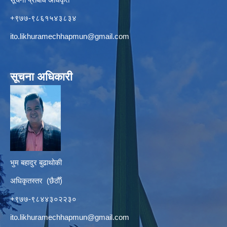
+९७७-९८६१५४३८३४
ito.likhuramechhapmun@gmail.com
सूचना अधिकारी
भुम बहादुर बुढाथोकी
अधिकृतस्तर (छैठौँ)
+९७७-९८४४३०२२३०
ito.likhuramechhapmun@gmail.com