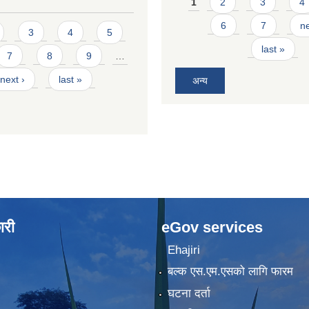
Pages
1
2
3
4
6
7
ne
3
4
5
last »
7
8
9
…
next ›
last »
अन्य
ारी
eGov services
Ehajiri
बल्क एस.एम.एसको लागि फारम
घटना दर्ता