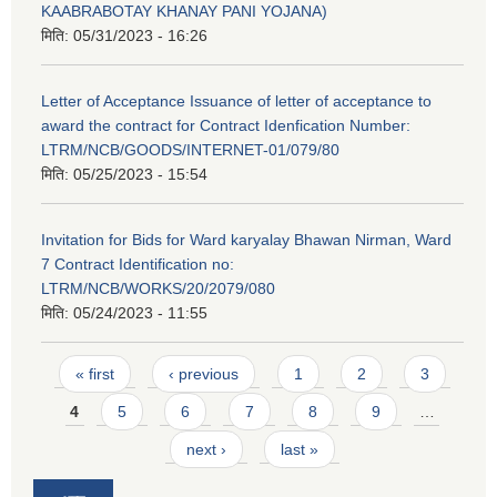
KAABRABOTAY KHANAY PANI YOJANA)
मिति:
05/31/2023 - 16:26
Letter of Acceptance Issuance of letter of acceptance to
award the contract for Contract Idenfication Number:
LTRM/NCB/GOODS/INTERNET-01/079/80
मिति:
05/25/2023 - 15:54
Invitation for Bids for Ward karyalay Bhawan Nirman, Ward
7 Contract Identification no:
LTRM/NCB/WORKS/20/2079/080
मिति:
05/24/2023 - 11:55
Pages
« first
‹ previous
1
2
3
4
5
6
7
8
9
…
next ›
last »