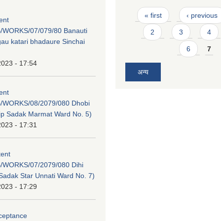
Pages
« first
‹ previous
tent
/WORKS/07/079/80 Banauti
2
3
4
au katari bhadaure Sinchai
6
7
2023 - 17:54
अन्य
tent
/WORKS/08/2079/080 Dhobi
dip Sadak Marmat Ward No. 5)
2023 - 17:31
tent
/WORKS/07/2079/080 Dihi
adak Star Unnati Ward No. 7)
2023 - 17:29
cceptance