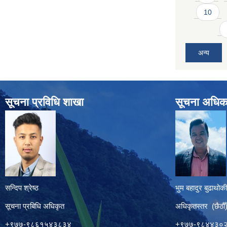
10
अन्य
सूचना प्रविधि शाखा
सूचना अधिक
सन्दिप श्रेष्ठ
भुम बहादुर बुढाथोकी
सूचना प्रबिधि अधिकृत
अधिकृतस्तर (छैठौँ
+९७७-९८६१५४३८३४
+९७७-९८४४३०