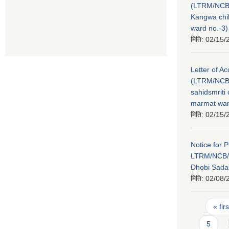
(LTRM/NCB
Kangwa chi
ward no.-3)
मिति:
02/15/
Letter of A
(LTRM/NCB/
sahidsmrit
marmat war
मिति:
02/15/
Notice for 
LTRM/NCB/
Dhobi Sada
मिति:
02/08/
Pages
« firs
5