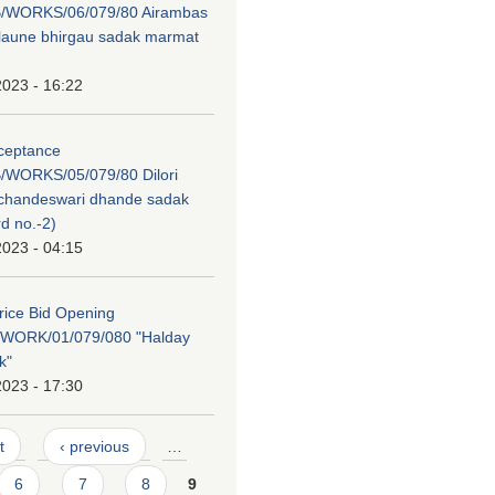
/WORKS/06/079/80 Airambas
laune bhirgau sadak marmat
2023 - 16:22
cceptance
WORKS/05/079/80 Dilori
i chandeswari dhande sadak
d no.-2)
2023 - 04:15
Price Bid Opening
WORK/01/079/080 "Halday
k"
2023 - 17:30
t
‹ previous
…
6
7
8
9