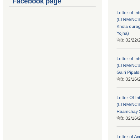
Facebook page
Letter of In
(LTRM/NCB
Khola durag
Yojna)
मिति:
02/22/
Letter of In
(LTRM/NCB
Gairi Pipal
मिति:
02/16/
Letter Of In
(LTRM/NCB
Raamchay S
मिति:
02/16/
Letter of A