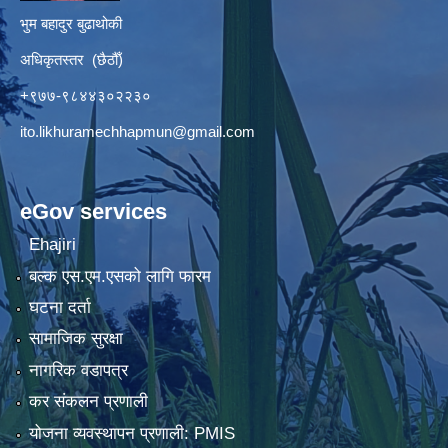
भुम बहादुर बुढाथोकी
अधिकृतस्तर (छैठौँ)
+९७७-९८४४३०२२३०
ito.likhuramechhapmun@gmail.com
eGov services
Ehajiri
बल्क एस.एम.एसको लागि फारम
घटना दर्ता
सामाजिक सुरक्षा
नागरिक वडापत्र
कर संकलन प्रणाली
योजना व्यवस्थापन प्रणाली: PMIS