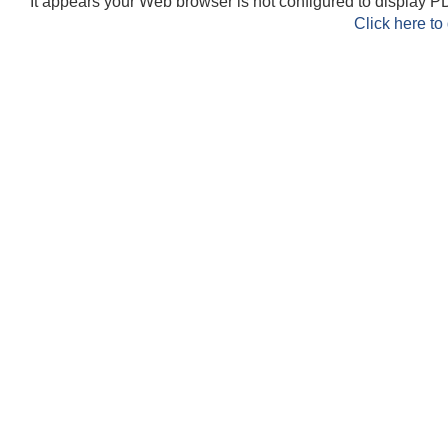
It appears your Web browser is not configured to display PD
Click here to