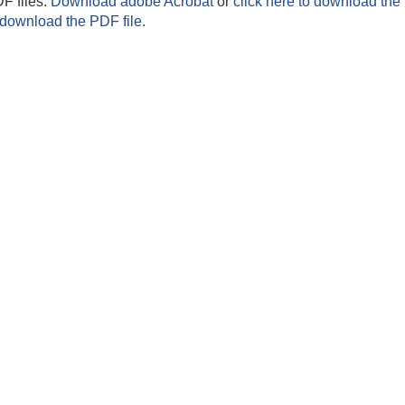
F files.
Download adobe Acrobat
or
click here to download the 
 download the PDF file.