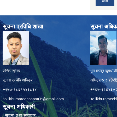
अन्य
सूचना प्रविधि शाखा
सूचना अधिक
सन्दिप श्रेष्ठ
भुम बहादुर बुढाथोकी
सूचना प्रबिधि अधिकृत
अधिकृतस्तर (छैठौँ
+९७७-९८६१५४३८३४
+९७७-९८४४३०
ito.likhuramechhapmun@gmail.com
ito.likhurame
सूचना अधिकारी
सूचना तथा समाचार