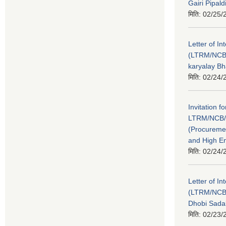
Gairi Pipal
मिति:
02/25/
Letter of In
(LTRM/NCB
karyalay B
मिति:
02/24/
Invitation fo
LTRM/NCB/
(Procureme
and High E
मिति:
02/24/
Letter of In
(LTRM/NCB
Dhobi Sada
मिति:
02/23/