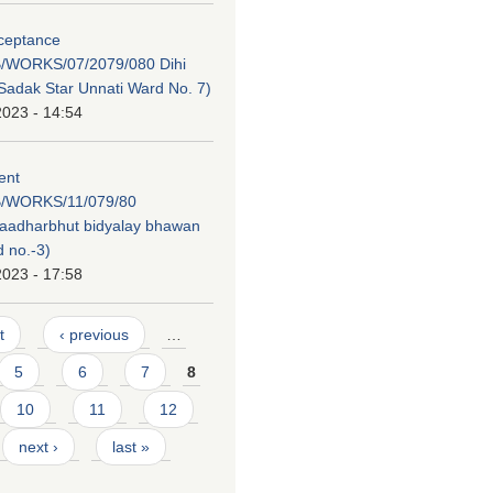
cceptance
/WORKS/07/2079/080 Dihi
adak Star Unnati Ward No. 7)
2023 - 14:54
tent
/WORKS/11/079/80
 aadharbhut bidyalay bhawan
 no.-3)
2023 - 17:58
t
‹ previous
…
5
6
7
8
10
11
12
next ›
last »