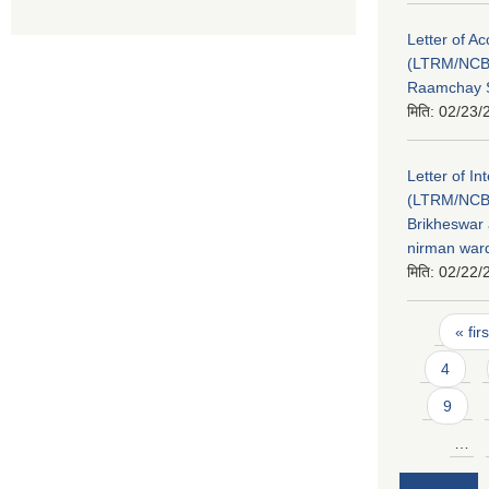
Letter of A
(LTRM/NCB
Raamchay S
मिति:
02/23/
Letter of In
(LTRM/NCB
Brikheswar
nirman ward
मिति:
02/22/
Pages
« firs
4
9
…