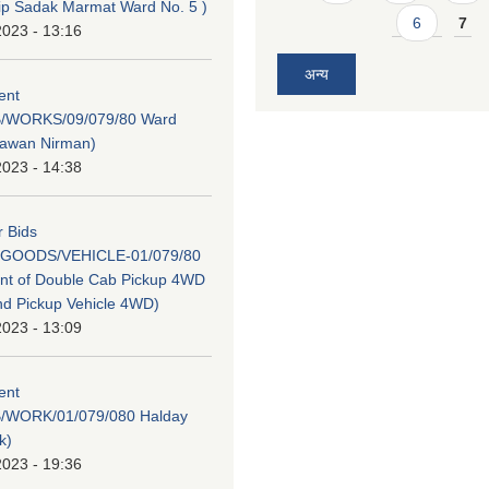
dip Sadak Marmat Ward No. 5 )
6
7
2023 - 13:16
अन्य
tent
/WORKS/09/079/80 Ward
hawan Nirman)
2023 - 14:38
r Bids
GOODS/VEHICLE-01/079/80
nt of Double Cab Pickup 4WD
nd Pickup Vehicle 4WD)
2023 - 13:09
tent
/WORK/01/079/080 Halday
k)
2023 - 19:36