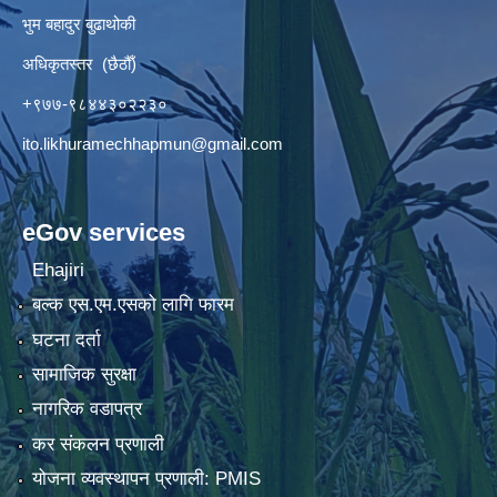
भुम बहादुर बुढाथोकी
अधिकृतस्तर (छैठौँ)
+९७७-९८४४३०२२३०
ito.likhuramechhapmun@gmail.com
eGov services
Ehajiri
बल्क एस.एम.एसको लागि फारम
घटना दर्ता
सामाजिक सुरक्षा
नागरिक वडापत्र
कर संकलन प्रणाली
योजना व्यवस्थापन प्रणाली: PMIS