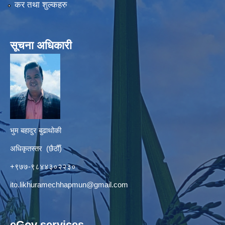
कर तथा शुल्कहरु
सूचना अधिकारी
भुम बहादुर बुढाथोकी
अधिकृतस्तर (छैठौँ)
+९७७-९८४४३०२२३०
ito.likhuramechhapmun@gmail.com
eGov services