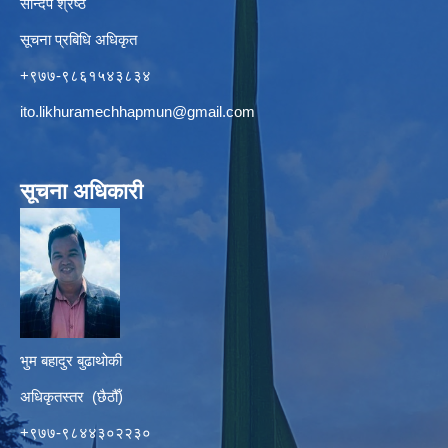
सन्दिप श्रेष्ठ
सूचना प्रबिधि अधिकृत
+९७७-९८६१५४३८३४
ito.likhuramechhapmun@gmail.com
सूचना अधिकारी
भुम बहादुर बुढाथोकी
अधिकृतस्तर (छैठौँ)
+९७७-९८४४३०२२३०