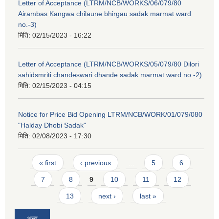
Letter of Acceptance (LTRM/NCB/WORKS/06/079/80
Airambas Kangwa chilaune bhirgau sadak marmat ward
no.-3)
मिति:
02/15/2023 - 16:22
Letter of Acceptance (LTRM/NCB/WORKS/05/079/80 Dilori
sahidsmriti chandeswari dhande sadak marmat ward no.-2)
मिति:
02/15/2023 - 04:15
Notice for Price Bid Opening LTRM/NCB/WORK/01/079/080
"Halday Dhobi Sadak"
मिति:
02/08/2023 - 17:30
Pages
« first
‹ previous
…
5
6
7
8
9
10
11
12
13
next ›
last »
अन्य