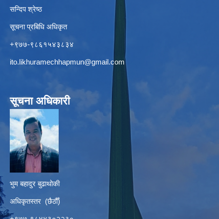
सन्दिप श्रेष्ठ
सूचना प्रबिधि अधिकृत
+९७७-९८६१५४३८३४
ito.likhuramechhapmun@gmail.com
सूचना अधिकारी
भुम बहादुर बुढाथोकी
अधिकृतस्तर (छैठौँ)
+९७७-९८४४३०२२३०