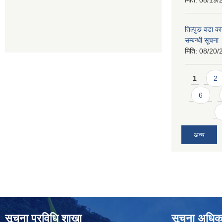
मिति:
08/19/
तिल्पुङ वडा का
सम्बन्धी सूचना
मिति:
08/20/
Pages
1
2
6
अन्य
सूचना प्रविधि शाखा
सूचना अधिक