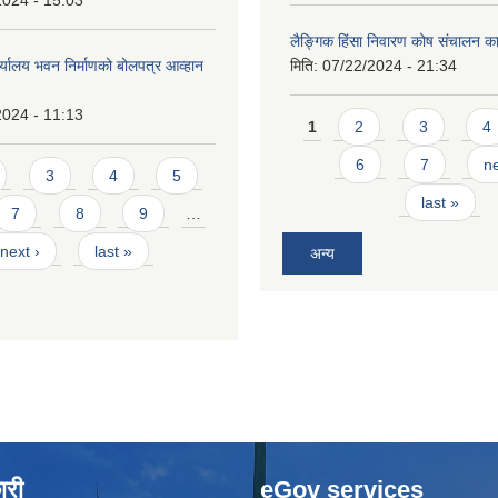
2024 - 15:03
लैङ्गिक हिंसा निवारण कोष संचालन का
र्यालय भवन निर्माणको बोलपत्र आव्हान
मिति:
07/22/2024 - 21:34
2024 - 11:13
Pages
1
2
3
4
6
7
ne
3
4
5
last »
7
8
9
…
next ›
last »
अन्य
ारी
eGov services