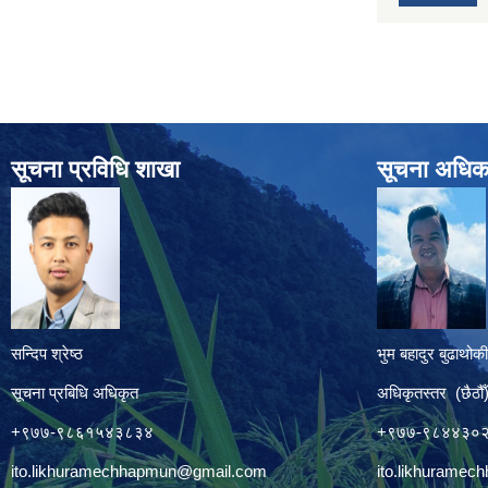
सूचना प्रविधि शाखा
सूचना अधिक
सन्दिप श्रेष्ठ
भुम बहादुर बुढाथोकी
सूचना प्रबिधि अधिकृत
अधिकृतस्तर (छैठौँ
+९७७-९८६१५४३८३४
+९७७-९८४४३०
ito.likhuramechhapmun@gmail.com
ito.likhurame