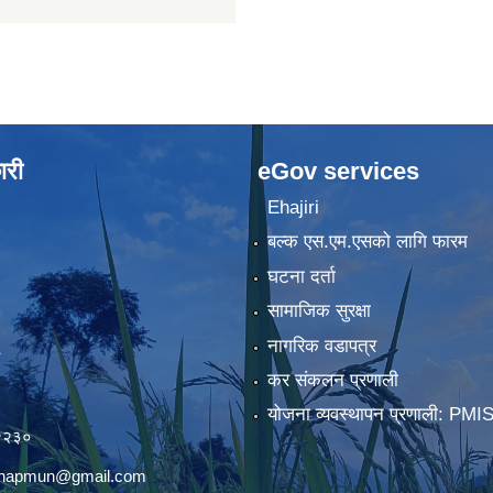
ारी
eGov services
Ehajiri
बल्क एस.एम.एसको लागि फारम
घटना दर्ता
सामाजिक सुरक्षा
नागरिक वडापत्र
कर संकलन प्रणाली
)
योजना व्यवस्थापन प्रणाली: PMI
२२३०
chhapmun@gmail.com