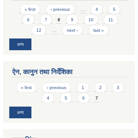
Pages
« first
‹ previous
…
4
5
6
7
8
9
10
11
12
…
next ›
last »
अन्य
ऐन, कानुन तथा निर्देशिका
Pages
« first
‹ previous
1
2
3
4
5
6
7
अन्य