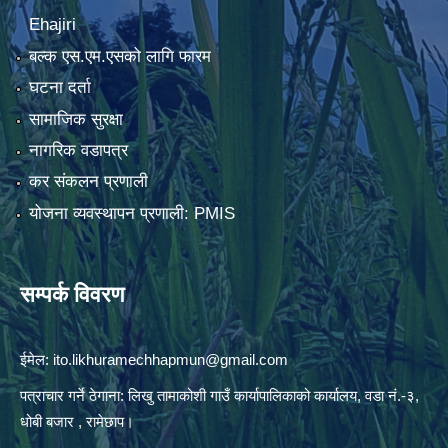
Ehajiri
बल्क एस.एम.एसको लागि फारम
घटना दर्ता
सामाजिक सुरक्षा
नागरिक वडापत्र
कर संकलन प्रणाली
योजना व्यवस्थापन प्रणाली: PMIS
सम्पर्क विवरण
ईमेल:
ito.likhuramechhapmun@gmail.com
पत्राचार गर्ने ठेगाना: लिखु तामाकोशी गाउँ कार्यापालिकाको कार्यालय, वडा नं.-३,
धोबी बजार , रामेछाप।