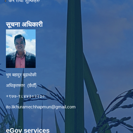
कर तथा शुल्कहरु
सूचना अधिकारी
भुम बहादुर बुढाथोकी
अधिकृतस्तर (छैठौँ)
+९७७-९८४४३०२२३०
ito.likhuramechhapmun@gmail.com
eGov services