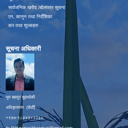
सार्वजनिक खरीद /बोलपत्र सूचना
एन, कानुन तथा निर्देशिका
कर तथा शुल्कहरु
सूचना अधिकारी
भुम बहादुर बुढाथोकी
अधिकृतस्तर (छैठौँ)
+९७७-९८४४३०२२३०
ito.likhuramechhapmun@gmail.com