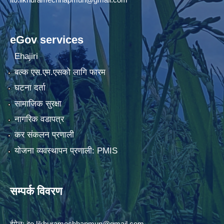
eGov services
Ehajiri
बल्क एस.एम.एसको लागि फारम
घटना दर्ता
सामाजिक सुरक्षा
नागरिक वडापत्र
कर संकलन प्रणाली
योजना व्यवस्थापन प्रणाली: PMIS
सम्पर्क विवरण
ईमेल:
ito.likhuramechhapmun@gmail.com