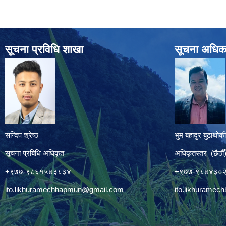
सूचना प्रविधि शाखा
सूचना अधिक
सन्दिप श्रेष्ठ
भुम बहादुर बुढाथोकी
सूचना प्रबिधि अधिकृत
अधिकृतस्तर (छैठौँ
+९७७-९८६१५४३८३४
+९७७-९८४४३०
ito.likhuramechhapmun@gmail.com
ito.likhurame