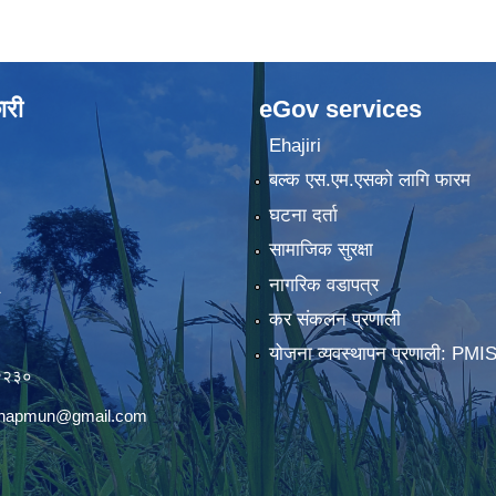
ारी
eGov services
Ehajiri
बल्क एस.एम.एसको लागि फारम
घटना दर्ता
सामाजिक सुरक्षा
नागरिक वडापत्र
कर संकलन प्रणाली
)
योजना व्यवस्थापन प्रणाली: PMI
२२३०
chhapmun@gmail.com