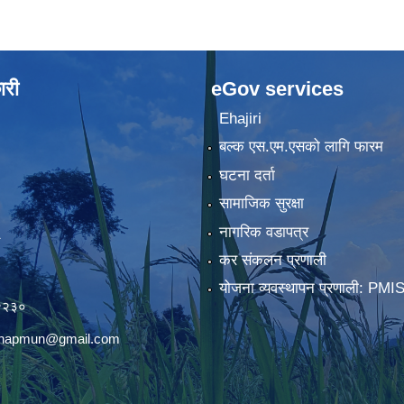
ारी
eGov services
Ehajiri
बल्क एस.एम.एसको लागि फारम
घटना दर्ता
सामाजिक सुरक्षा
नागरिक वडापत्र
कर संकलन प्रणाली
)
योजना व्यवस्थापन प्रणाली: PMI
२२३०
chhapmun@gmail.com