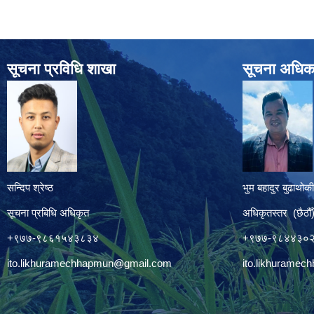
सूचना प्रविधि शाखा
सूचना अधिक
सन्दिप श्रेष्ठ
भुम बहादुर बुढाथोकी
सूचना प्रबिधि अधिकृत
अधिकृतस्तर (छैठौँ
+९७७-९८६१५४३८३४
+९७७-९८४४३०
ito.likhuramechhapmun@gmail.com
ito.likhurame